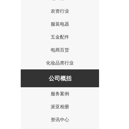
农资行业
服装电器
五金配件
电商百货
化妆品类行业
公司概括
服务案例
{I('company_id')}
派亚相册
资讯中心