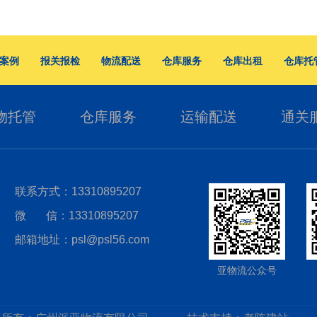
案例
报关报检
物流配送
仓库服务
仓库出租
仓库托
物托管
仓库服务
运输配送
通关
联系方式：13310895207
微 信：13310895207
邮箱地址：psl@psl56.com
亚物流公众号