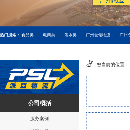
|
|
|
|
热门搜索：
食品类
电商类
酒水类
广州仓储物流
广州
您当前的位置：
公司概括
服务案例
{I('company_id')}